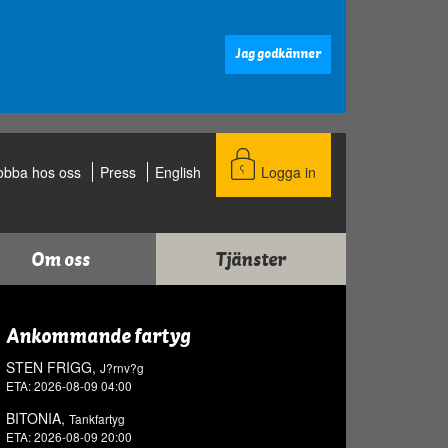
Jag godkänner
obba hos oss
Press
English
Logga in
Om oss
Tjänster
Ankommande fartyg
STEN FRIGG,
J?rnv?g
ETA: 2026-08-09 04:00
BITONIA,
Tankfartyg
ETA: 2026-08-09 20:00