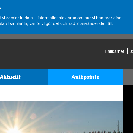
s
vi samlar in data. I informationstexterna om
hur vi hanterar dina
ata vi samlar in, varför vi gör det och vad vi använder den till.
Hållbarhet
J
Aktuellt
Anlöpsinfo