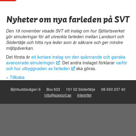
Nyheter om nya farleden på SVT
Den 18 november visade SVT ett inslag om hur Sjöfartsverket
gör simuleringar för att utveckla farleden mellan Landsort och
Södertälje och hitta nya leder som är säkrare och ger mindre
miljöpåverkan.
Det första är
ett kortare inslag om den spännande och ganska
avancerade simuleringen
. Det andra inslaget förklarar
varför
och hur utbyggnaden av farleden
ska göras.
« Tillbaka
Björkuddsvägen 6
Box 633
151 02 Södertälje
08-550 237 40
info@soeport.se
Integritet