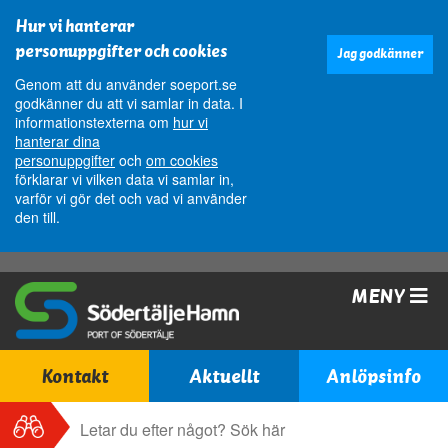
Hur vi hanterar
personuppgifter och cookies
Jag godkänner
Genom att du använder soeport.se
godkänner du att vi samlar in data. I
informationstexterna om
hur vi
hanterar dina
personuppgifter
och
om cookies
förklarar vi vilken data vi samlar in,
varför vi gör det och vad vi använder
den till.
MENY
Kontakt
Aktuellt
Anlöpsinfo
Sök
Sök