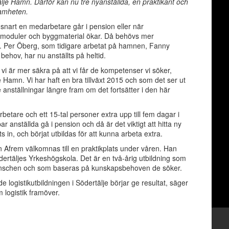
älje Hamn. Därför kan nu tre nyanställda, en praktikant och
samheten.
å snart en medarbetare går i pension eller när
usmoduler och byggmaterial ökar. Då behövs mer
et. Per Öberg, som tidigare arbetat på hamnen, Fanny
behov, har nu anställts på heltid.
 vi är mer säkra på att vi får de kompetenser vi söker,
Hamn. Vi har haft en bra tillväxt 2015 och som det ser ut
e anställningar längre fram om det fortsätter i den här
betare och ett 15-tal personer extra upp till fem dagar i
nställda gå i pension och då är det viktigt att hitta ny
in, och börjat utbildas för att kunna arbeta extra.
Afrem välkomnas till en praktikplats under våren. Han
ödertäljes Yrkeshögskola. Det är en två-årig utbildning som
branschen och som baseras på kunskapsbehoven de söker.
ade logistikutbildningen i Södertälje börjar ge resultat, säger
logistik framöver.