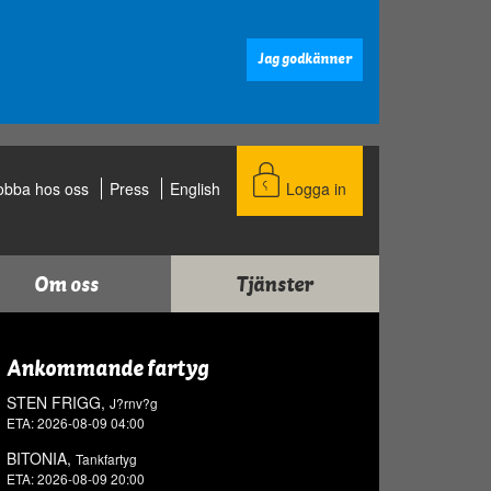
Jag godkänner
obba hos oss
Press
English
Logga in
Om oss
Tjänster
Ankommande fartyg
STEN FRIGG,
J?rnv?g
ETA: 2026-08-09 04:00
BITONIA,
Tankfartyg
ETA: 2026-08-09 20:00