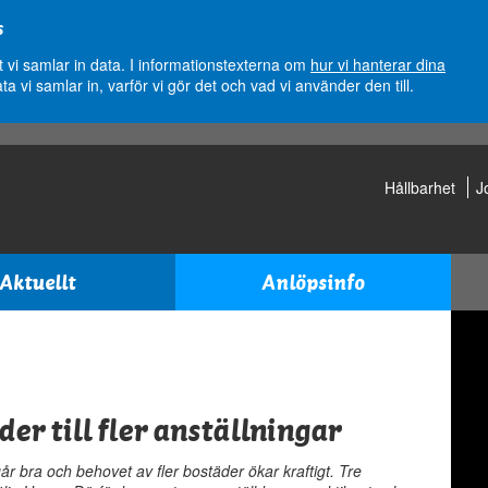
s
vi samlar in data. I informationstexterna om
hur vi hanterar dina
ata vi samlar in, varför vi gör det och vad vi använder den till.
Hållbarhet
J
Aktuellt
Anlöpsinfo
er till fler anställningar
år bra och behovet av fler bostäder ökar kraftigt. Tre