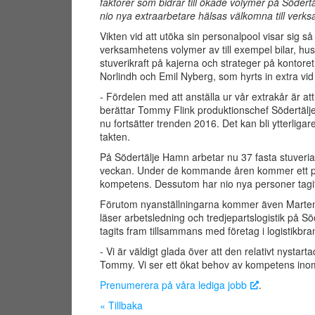
faktorer som bidrar till ökade volymer på Södert
nio nya extraarbetare hälsas välkomna till verk
Vikten vid att utöka sin personalpool visar sig s
verksamhetens volymer av till exempel bilar, h
stuverikraft på kajerna och strateger på kontor
Norlindh och Emil Nyberg, som hyrts in extra vid 
- Fördelen med att anställa ur vår extrakår är att
berättar Tommy Flink produktionschef Södertälje 
nu fortsätter trenden 2016. Det kan bli ytterligar
takten.
På Södertälje Hamn arbetar nu 37 fasta stuveriar
veckan. Under de kommande åren kommer ett par a
kompetens. Dessutom har nio nya personer tagits 
Förutom nyanställningarna kommer även Marten 
läser arbetsledning och tredjepartslogistik på S
tagits fram tillsammans med företag i logistik
- Vi är väldigt glada över att den relativt nystart
Tommy. Vi ser ett ökat behov av kompetens inom 
Prenumerera på våra lediga jobb
.
« Tillbaka