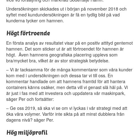
Undersökningen skickades ut i början på november 2018 och
syftet med kundundersökningen är få en tydlig bild på vad
kunderna tycker om hamnen.
Högt förtroende
En första analys av resultatet visar på en positiv attityd gentemot
hamnen. Det som sticker ut är att förtroendet för hamnen är
högt. Även hamnens geografiska placering upplevs som
bra/mycket bra, vilket är av stor strategisk betydelse.
– Vi är tacksamma för de många kommentarer som våra kunder
kom med i undersökningen och dessa tar vi till oss. En
kommentar handlade om att hamnens framtid för att hantera
containers känns osäker, men detta vill vi genast slå hål på. Vi
är just i fas med att investera och uppdatera vår maskinpark,
säger Per och fortsätter:
– Ge oss 2019, så ska vi se om vi lyckas i vår strategi med att
öka våra volymer. Varför inte sikta på att minst dubblera från
dagens nivå? säger Per.
Hög miljöprofil