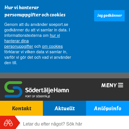
Hur vi hanterar
personuppgifter och cookies
Jag godkänner
Genom att du använder soeport.se
godkänner du att vi samlar in data. I
informationstexterna om
hur vi
hanterar dina
personuppgifter
och
om cookies
förklarar vi vilken data vi samlar in,
varför vi gör det och vad vi använder
den till.
MENY
Kontakt
Aktuellt
Anlöpsinfo
Sök
Sök